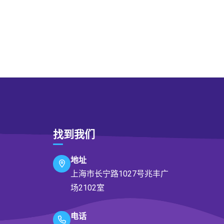
找到我们
地址
上海市长宁路1027号兆丰广
场2102室
电话