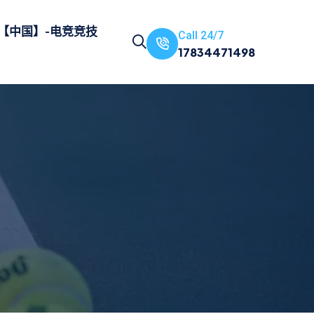
【中国】-电竞竞技
Call 24/7
17834471498