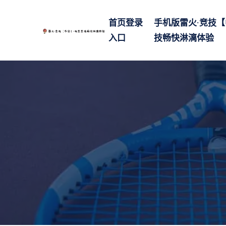
首页登录
手机版雷火·竞技【
入口
技畅快淋漓体验